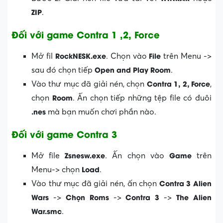
ZIP
.
Đối với game Contra 1 ,2, Force
RockNESK.exe
File
Mở fil
. Chọn vào
trên Menu ->
Open and Play Room
sau đó chọn tiếp
.
Contra 1, 2, Force
Vào thư mục đã giải nén, chọn
,
Room
chọn
. Ấn chọn tiếp những tệp file có đuôi
.nes
mà bạn muốn chơi phần nào.
Đối với game Contra 3
Zsnesw.exe
Game
Mở file
. Ấn chọn vào
trên
Load
Menu-> chọn
.
Contra 3 Alien
Vào thư mục đã giải nén, ấn chọn
Wars
Chọn Roms
Contra 3
The Alien
->
->
->
War.smc
.