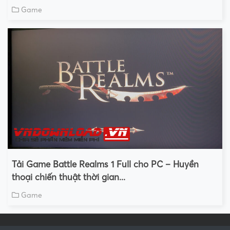
Game
Tải Game Battle Realms 1 Full cho PC – Huyền
thoại chiến thuật thời gian...
Game