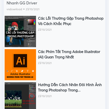
Nhanh GG Driver
-
vndownload
23/10/2021
Các Lỗi Thường Gặp Trong Photoshop
Và Cách Khắc Phục
23/10/2021
Các Phím Tắt Trong Adobe Illustrator
(AI) Quan Trọng Nhất
23/10/2021
Hướng Dẫn Cách Nhân Đôi Hình Ảnh
Trong Photoshop Trong...
23/10/2021