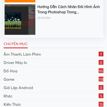
Hướng Dẫn Cách Nhân Đôi Hình Ảnh
Trong Photoshop Trong...
23/10/2021
CHUYÊN MỤC
Âm Thanh, Làm Phim
7
Driver Máy In
0
Đồ Hoạ
95
Game
118
Giả Lập Android
0
Khác
5
Kiến Thức
15