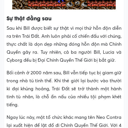
Sự thật đằng sau
Sau khi Bill được biết sự thật vì mọi thứ hỗn độn diễn
ra trên Trái Đất. Anh luôn phải cố chiến đấu với chúng,
thực chất là dọn dẹp những đóng hỗn độn mà Chính
Quyền gây ra. Tuy nhiên, cả ba người Bill, Lucia và
Cyborg đều bị Đại Chính Quyền Thế Giới bị bắt giữ.
Bối cảnh ở 2000 năm sau, Bill vẫn tiếp tục bị giam giữ
trong nhà tù tinh thể. Khi thé giới lại bước vào thười
kì đại khủng hoảng, Trái Đất sẽ trở thành một hành
tinh tù nhân, là chỗ ẩn nấu của nhiều tội phạm khét
tiếng.
Ngay lúc này, một tổ chức khác mang tên Neo Contra
lại xuất hiện để lật đổ đi Chính Quyền Thế Giới. Với 4