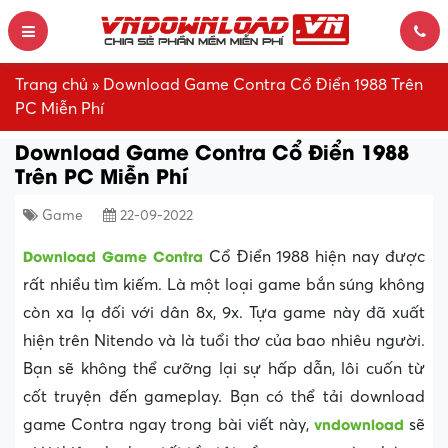
Trang chủ
»
Download Game Contra Cổ Điển 1988 Trên
PC Miễn Phí
Download Game Contra Cổ Điển 1988
Trên PC Miễn Phí
Game
22-09-2022
Download Game Contra
Cổ Điển 1988 hiện nay được
rất nhiều tìm kiếm. Là một loại game bắn súng không
còn xa lạ đối với dân 8x, 9x. Tựa game này đã xuất
hiện trên Nitendo và là tuổi thơ của bao nhiêu người.
Bạn sẽ không thể cưỡng lại sự hấp dẫn, lôi cuốn từ
cốt truyện đến gameplay. Bạn có thể tải download
vndownload
game Contra ngay trong bài viết này,
sẽ