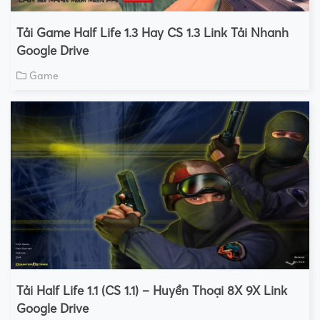
Tải Game Half Life 1.3 Hay CS 1.3 Link Tải Nhanh
Google Drive
Game
Tải Half Life 1.1 (CS 1.1) – Huyền Thoại 8X 9X Link
Google Drive