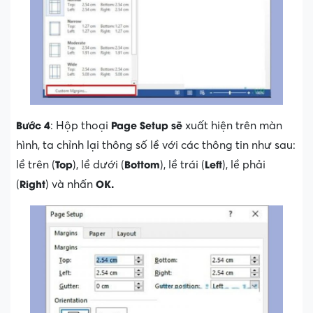
Bước 4
Page Setup
sẽ
: Hộp thoại
xuất hiện trên màn
hình, ta chỉnh lại thông số lề với các thông tin như sau:
Top
Bottom
Left
lề trên (
), lề dưới (
), lề trái (
), lề phải
Right
OK.
(
) và nhấn