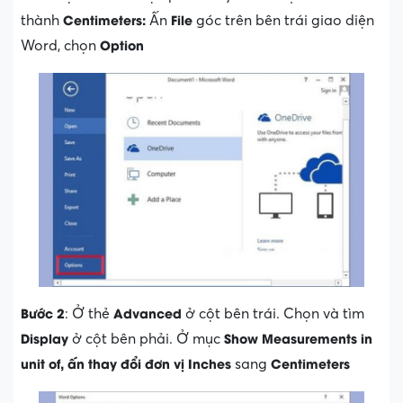
Centimeter
s:
File
thành
Ấn
góc trên bên trái giao diện
Option
Word, chọn
Bước 2
Advanced
: Ở thẻ
ở cột bên trái. Chọn và tìm
Display
Show Measurements in
ở cột bên phải. Ở mục
unit of
, ấn thay đổi đơn vị
Inches
Centimeters
sang