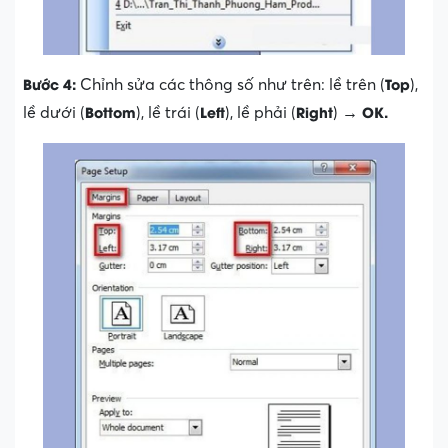
Bước 4:
Top
Chỉnh sửa các thông số như trên: lề trên (
),
Bottom
Left
Right
OK.
lề dưới (
), lề trái (
), lề phải (
) →