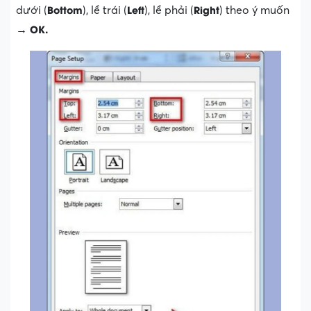
Bottom
Left
Right
dưới (
), lề trái (
), lề phải (
) theo ý muốn
OK.
→