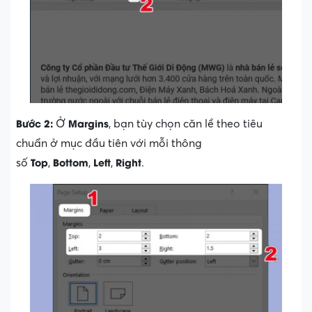
Bước 2:
Margins
Ở
, bạn tùy chọn căn lề theo tiêu
chuẩn ở mục đầu tiên với mỗi thông
Top
Bottom
Left
Right
số
,
,
,
.