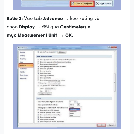
Bước 2:
Advance
Vào tab
→ kéo xuống và
Display
Centimeters
ở
chọn
→ đổi qua
mục
Measurement Unit
OK.
→